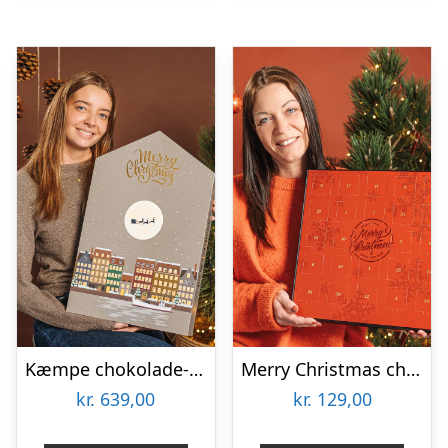
Kæmpe chokolade-julekalender 2025 Luksus Cocoture kalenderhus (765g)
Merry Christmas chokolade-julekalender uden alkohol – God til børn – 220g
kr.
639,00
kr.
129,00